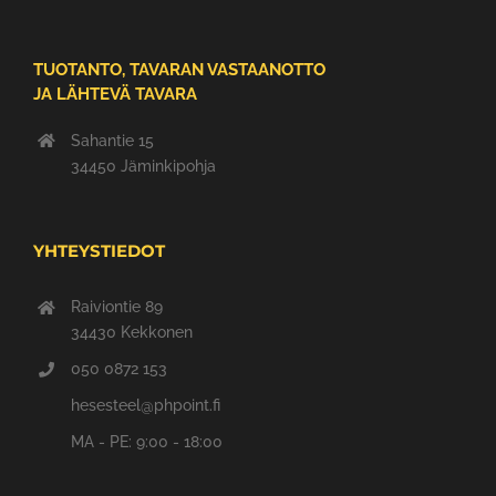
TUOTANTO, TAVARAN VASTAANOTTO
JA LÄHTEVÄ TAVARA
Sahantie 15
34450 Jäminkipohja
YHTEYSTIEDOT
Raiviontie 89
34430 Kekkonen
050 0872 153
hesesteel@phpoint.fi
MA - PE: 9:00 - 18:00